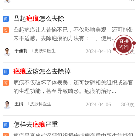
凸起
疤痕
怎么去除
凸起疤痕让人苦恼不已，不仅影响美观，还可能带
来不适感。去除疤痕的方法有：一、使用...
直接
咨询
2024-04-10
179次
于佳莉
皮肤科医生
疤痕
应该怎么去除掉
疤痕不仅破坏了体表美，还可妨碍相关组织或器官
的生理功能，甚至导致畸形。疤痕的治疗...
2024-04-06
303次
王娟
皮肤科医生
怎样去
疤痕
严重
疤痕是真皮或深部组织损伤或病变后由新生结缔组