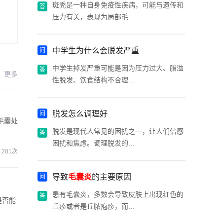
斑秃是一种自身免疫性疾病，可能与遗传和
压力有关，表现为局部毛...
中学生为什么会脱发严重
中学生掉发严重可能是因为压力过大、脂溢
更多
性脱发、饮食结构不合理...
脱发怎么调理好
毛囊处
脱发是现代人常见的困扰之一，让人们倍感
困扰和焦虑。调理脱发的...
201次
导致
毛囊炎
的主要原因
患有毛囊炎，多数会导致皮肤上出现红色的
是否能
丘疹或者是丘脓疱疹，而...