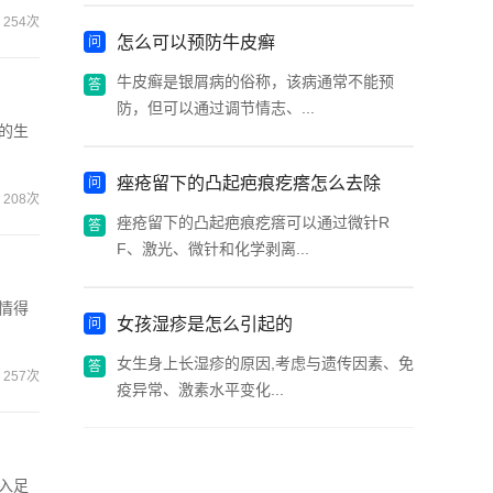
254次
怎么可以预防牛皮癣
牛皮癣是银屑病的俗称，该病通常不能预
防，但可以通过调节情志、...
的生
痤疮留下的凸起疤痕疙瘩怎么去除
208次
痤疮留下的凸起疤痕疙瘩可以通过微针R
F、激光、微针和化学剥离...
情得
女孩湿疹是怎么引起的
女生身上长湿疹的原因,考虑与遗传因素、免
257次
疫异常、激素水平变化...
入足